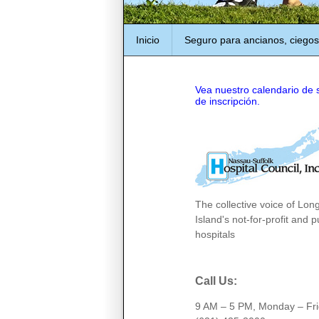
Inicio
Seguro para ancianos, ciegos
Vea nuestro calendario de s
de inscripción.
The collective voice of Lon
Island's not-for-profit and p
hospitals
Call Us
:
9 AM – 5 PM, Monday – Fri