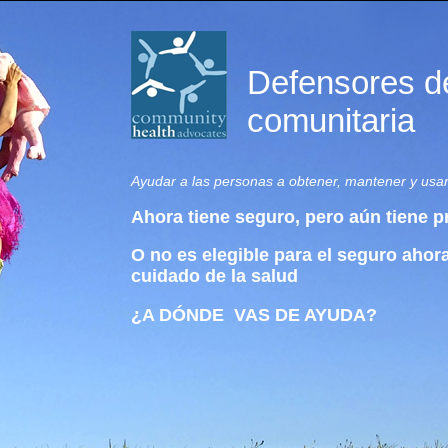
Defensores de
comunitaria
Ayudar a las personas a obtener, mantener y usa
Ahora tiene seguro, pero aún tiene p
O no es elegible para el seguro ahor
cuidado de la salud
¿A DÓNDE VAS DE AYUDA?